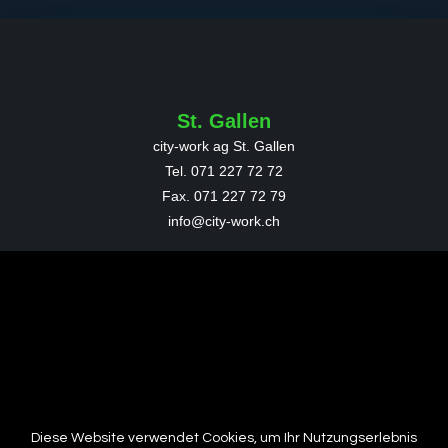
St. Gallen
city-work ag St. Gallen
Tel. 071 227 72 72
Fax.
071 227 72 79
info@city-work.ch
Wil
city-work ag Wil
Tel. 071 913 88 88
Fax.
071 913 88 89
wil@city-work.ch
Diese Website verwendet Cookies, um Ihr Nutzungserlebnis