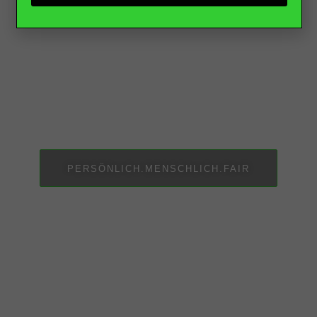
Wir vermitteln
sackstarke
Mitarbeiter!
PERSÖNLICH.MENSCHLICH.FAIR