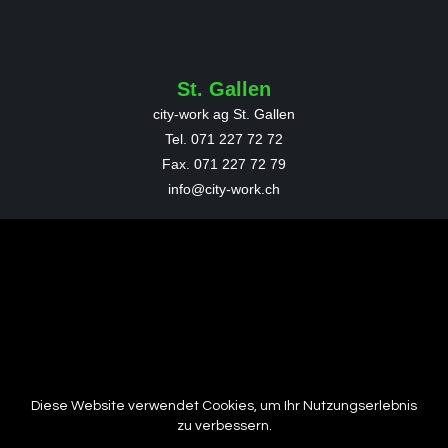
St. Gallen
city-work ag St. Gallen
Tel. 071 227 72 72
Fax.
071 227 72 79
info@city-work.ch
Wil
city-work ag Wil
Tel. 071 913 88 88
Fax.
071 913 88 89
wil@city-work.ch
Diese Website verwendet Cookies, um Ihr Nutzungserlebnis
St. Margrethen
zu verbessern.
city-work ag St. Margrethen