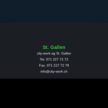
St. Gallen
city-work ag St. Gallen
Tel. 071 227 72 72
Fax.
071 227 72 79
info@city-work.ch
Wil
city-work ag Wil
Tel. 071 913 88 88
Fax.
071 913 88 89