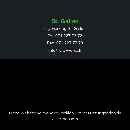
St. Gallen
city-work ag St. Gallen
Tel. 071 227 72 72
Fax.
071 227 72 79
info@city-work.ch
Wil
city-work ag Wil
Tel. 071 913 88 88
Fax.
071 913 88 89
wil@city-work.ch
Diese Website verwendet Cookies, um Ihr Nutzungserlebnis
St. Margrethen
zu verbessern.
city-work ag St. Margrethen